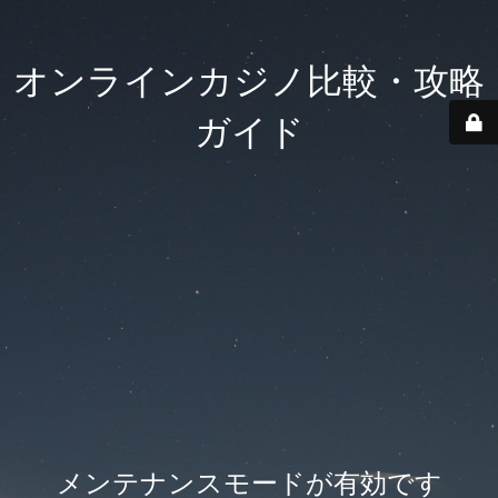
オンラインカジノ比較・攻略
ガイド
メンテナンスモードが有効です