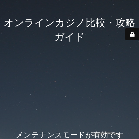
オンラインカジノ比較・攻略
ガイド
メンテナンスモードが有効です